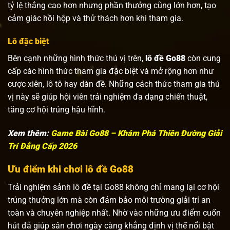
tỷ lệ thắng cao hơn nhưng phần thưởng cũng lớn hơn, tạo
cảm giác hồi hộp và thử thách hơn khi tham gia.
Lô đặc biệt
Bên cạnh những hình thức thú vị trên,
lô đề Go88
còn cung
cấp các hình thức tham gia đặc biệt và mở rộng hơn như
cược xiên, lô tô hay dàn đề. Những cách thức tham gia thú
vị này sẽ giúp hội viên trải nghiệm đa dạng chiến thuật,
tăng cơ hội trúng hậu hĩnh.
Xem thêm:
Game Bài Go88 – Khám Phá Thiên Đường Giải
Trí Đẳng Cấp 2026
Ưu điểm khi chơi lô đề Go88
Trải nghiệm sảnh lô đề tại Go88 không chỉ mang lại cơ hội
trúng thưởng lớn mà còn đảm bảo môi trường giải trí an
toàn và chuyên nghiệp nhất. Nhờ vào những ưu điểm cuốn
hút đã giúp sân chơi ngày càng khẳng định vị thế nổi bật