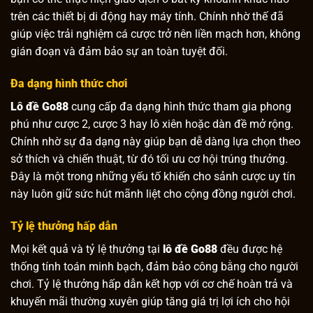
trên các thiết bị di động hay máy tính. Chính nhờ thế đã
giúp việc trải nghiệm cá cược trở nên liền mạch hơn, không
gián đoạn và đảm bảo sự an toàn tuyệt đối.
Đa dạng hình thức chơi
Lô đề Go88
cung cấp đa dạng hình thức tham gia phong
phú như cược 2, cược 3 hay lô xiên hoặc dàn đề mở rộng.
Chính nhờ sự đa dạng này giúp bạn dễ dàng lựa chọn theo
sở thích và chiến thuật, từ đó tối ưu cơ hội trúng thưởng.
Đây là một trong những yếu tố khiến cho sảnh cược uy tín
này luôn giữ sức hút mãnh liệt cho cộng đồng người chơi.
Tỷ lệ thưởng hấp dẫn
Mọi kết quả và tỷ lệ thưởng tại
lô đề Go88
đều được hệ
thống tính toán minh bạch, đảm bảo công bằng cho người
chơi. Tỷ lệ thưởng hấp dẫn kết hợp với cơ chế hoàn trả và
khuyến mãi thường xuyên giúp tăng giá trị lợi ích cho hội