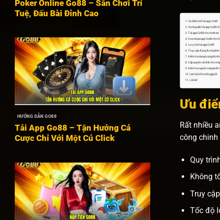
Poker Online Go88 – Sân Chơi Trí
Tuệ, Đấu Bài Đỉnh Cao
Ưu điểm khi tải app Go88
Hướng dẫn tải app Go88 cho
Tải app Go88 cho Android
Download app Go88 cho i
Lưu ý khi tải app Go88
Truy cập đúng đường link 
Kiểm tra dung lượng bộ nh
Cấp quyền cài đặt cho ứng
Kiểm tra nguồn mạng kết nối
Liên hệ hỗ trợ khi gặp lỗi
Lời kết
Ưu điể
HƯỚNG DẪN GO88
Rất nhiều a
Tải App Go88 – Tận Hưởng Cá
công chinh
Cược Chỉ Với Một Cú Click
Quy trìn
Không tố
Truy cập
Tốc độ l