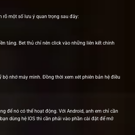
m rõ một số lưu ý quan trọng sau đây:
n tảng. Bet thủ chỉ nên click vào những liên kết chính
kỹ bộ nhớ máy mình. Đồng thời xem xét phiên bản hệ điều
ng để nó có thể hoạt động. Với Android, anh em chỉ cần
 bạn dùng hệ IOS thì cần phải vào phần cài đặt để mở