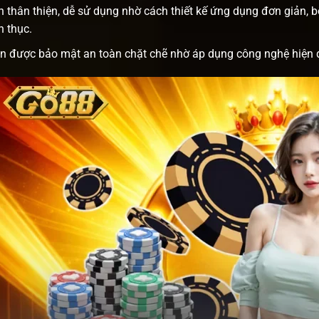
n thân thiện, dễ sử dụng nhờ cách thiết kế ứng dụng đơn giản,
n thục.
n được bảo mật an toàn chặt chẽ nhờ áp dụng công nghệ hiện đ