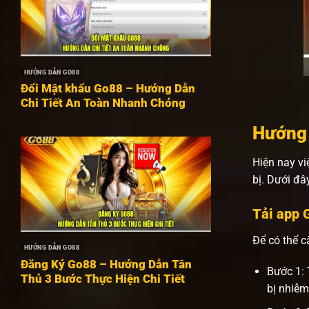
HƯỚNG DẪN GO88
Đổi Mật khẩu Go88 – Hướng Dẫn
Chi Tiết An Toàn Nhanh Chóng
Hướng 
Hiện nay vi
bị. Dưới đâ
Tải app 
Để có thể c
HƯỚNG DẪN GO88
Đăng Ký Go88 – Hướng Dẫn Tân
Bước 1: 
Thủ 3 Bước Thực Hiện Chi Tiết
bị nhiễ