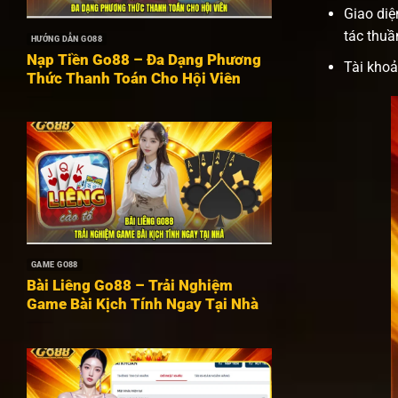
Giao diệ
tác thuầ
HƯỚNG DẪN GO88
Nạp Tiền Go88 – Đa Dạng Phương
Tài khoả
Thức Thanh Toán Cho Hội Viên
GAME GO88
Bài Liêng Go88 – Trải Nghiệm
Game Bài Kịch Tính Ngay Tại Nhà