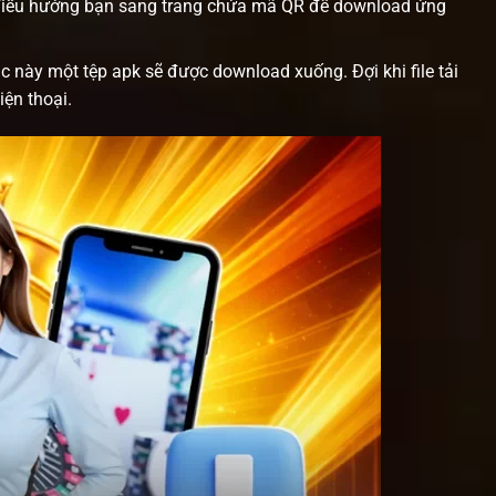
ức điều hướng bạn sang trang chứa mã QR để download ứng
c này một tệp apk sẽ được download xuống. Đợi khi file tải
ện thoại.