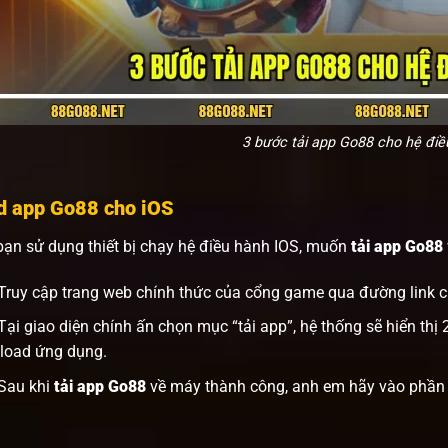
3 bước tải app Go88 cho hệ điề
 app Go88 cho iOS
bạn sử dụng thiết bị chạy hệ điều hành IOS, muốn
tải app Go88
Truy cập trang web chính thức của cổng game qua đường link c
Tại giao diện chính ấn chọn mục “tải app”, hệ thống sẽ hiển th
load ứng dụng.
 Sau khi
tải app Go88
về máy thành công, anh em hãy vào phần c