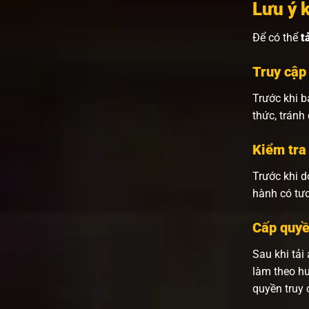
Lưu ý 
Để có thể
t
Truy cập
Trước khi 
thức, tránh
Kiểm tra
Trước khi d
hành có tư
Cấp quyề
Sau khi tải
làm theo hư
quyền truy