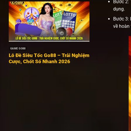
Bước 2: 
dụng.
Bước 3: 
về hoàn 
GAME GO88
Lô Đề Siêu Tốc Go88 – Trải Nghiệm
Cược, Chốt Số Nhanh 2026