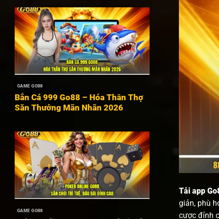
GAME GO88
Bắn Cá 999 Go88 – Hóa Thân Thợ
Săn Thưởng Mãn Nhãn 2026
Tải app G
giản, phù h
GAME GO88
cược đỉnh 