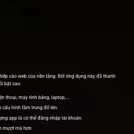
c tiếp vào web của nền tảng. Bởi ứng dụng này đã thành
i bật sau:
ện thoại, máy tính bảng, laptop,….
ó cấu hình tầm trung đổ lên.
ợng app là có thể đăng nhập tài khoản.
nên mượt mà hơn.