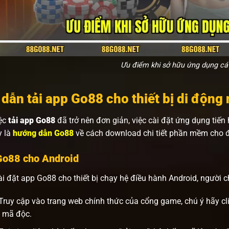
Ưu điểm khi sở hữu ứng dụng c
dẫn tải app Go88 cho thiết bị di độn
ệc
tải app Go88
đã trở nên đơn giản, việc cài đặt ứng dụng tiế
y là
hướng dẫn Go88
về cách download chi tiết phần mềm cho đi
Go88 cho Android
ài đặt app Go88 cho thiết bị chạy hệ điều hành Android, người c
Truy cập vào trang web chính thức của cổng game, chú ý hãy cl
m mã độc.