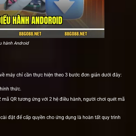
u hành Android
về máy chỉ cần thực hiện theo 3 bước đơn giản dưới đây:
hính thức.
ị 2 mã QR tương ứng với 2 hệ điều hành, người chơi quét mã
ài đặt để cấp quyền cho ứng dụng là hoàn tất quy trình