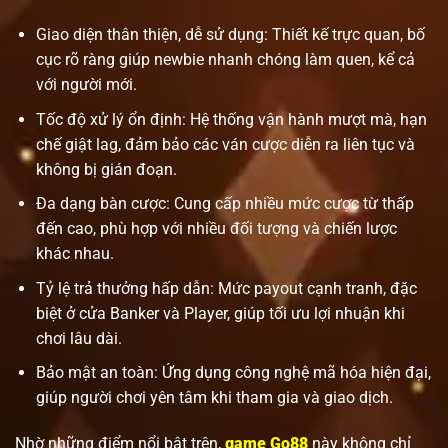
Giao diện thân thiện, dễ sử dụng: Thiết kế trực quan, bố
cục rõ ràng giúp newbie nhanh chóng làm quen, kể cả
với người mới.
Tốc độ xử lý ổn định: Hệ thống vận hành mượt mà, hạn
chế giật lag, đảm bảo các ván cược diễn ra liên tục và
không bị gián đoạn.
Đa dạng bàn cược: Cung cấp nhiều mức cược từ thấp
đến cao, phù hợp với nhiều đối tượng và chiến lược
khác nhau.
Tỷ lệ trả thưởng hấp dẫn: Mức payout cạnh tranh, đặc
biệt ở cửa Banker và Player, giúp tối ưu lợi nhuận khi
chơi lâu dài.
Bảo mật an toàn: Ứng dụng công nghệ mã hóa hiện đại,
giúp người chơi yên tâm khi tham gia và giao dịch.
Nhờ những điểm nổi bật trên,
game Go88
này không chỉ