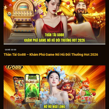
GAME GO88
Thần Tài Go88 – Khám Phá Game Nổ Hũ Đổi Thưởng Hot 2026