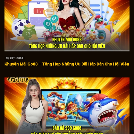
SỰ KIỆN GO88
Khuyến Mãi Go88 – Tổng Hợp Những Ưu Đãi Hấp Dẫn Cho Hội Viên