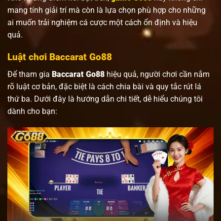
mang tính giải trí mà còn là lựa chọn phù hợp cho những
ai muốn trải nghiệm cá cược một cách ổn định và hiệu
quả.
Luật chơi Baccarat Go88
Để tham gia
Baccarat Go88
hiệu quả, người chơi cần nắm
rõ luật cơ bản, đặc biệt là cách chia bài và quy tắc rút lá
thứ ba. Dưới đây là hướng dẫn chi tiết, dễ hiểu chúng tôi
dành cho bạn: