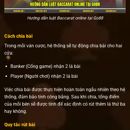
Hướng dẫn luật Baccarat online tại Go88
Cách chia bài
Trong mỗi ván cược, hệ thống sẽ tự động chia bài cho hai
cửa:
Banker (Cổng game) nhận 2 lá bài
Player (Người chơi) nhận 2 lá bài
Việc chia bài được thực hiện hoàn toàn ngẫu nhiên theo hệ
thống, đảm bảo tính công bằng. Sau khi chia, tổng điểm
của mỗi bên sẽ được tính để xác định có rút thêm lá thứ ba
hay không.
Quy tắc rút bài