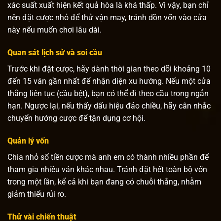
xác suất xuất hiện kết quả hòa là khá thấp. Vì vậy, bạn chỉ
nên đặt cược nhỏ để thử vận may, tránh dồn vốn vào cửa
này nếu muốn chơi lâu dài.
Quan sát lịch sử và soi cầu
Trước khi đặt cược, hãy dành thời gian theo dõi khoảng 10
đến 15 ván gần nhất để nhận diện xu hướng. Nếu một cửa
thắng liên tục (cầu bệt), bạn có thể đi theo cầu trong ngắn
hạn. Ngược lại, nếu thấy dấu hiệu đảo chiều, hãy cân nhắc
chuyển hướng cược để tận dụng cơ hội.
Quản lý vốn
Chia nhỏ số tiền cược mà anh em có thành nhiều phần để
tham gia nhiều ván khác nhau. Tránh đặt hết toàn bộ vốn
trong một lần, kể cả khi bạn đang có chuỗi thắng, nhằm
giảm thiểu rủi ro.
Thử vài chiến thuật