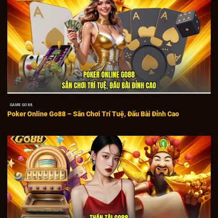
GAME GO88
Poker Online Go88 – Sân Chơi Trí Tuệ, Đấu Bài Đỉnh Cao