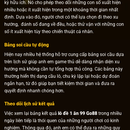
kỳ hữu ích. Nó cho phép theo dõi những con số xuất hiện
nhiều hoặc ít xuất hiện trong một khoảng thời gian nhất
định. Dựa vào đó, người chơi có thể lựa chọn đi theo xu
hướng, đánh số đang về đều, hoặc thử vận với những con
số ít xuất hiện tùy theo chiến thuật cá nhân.
Bảng soi cầu tự động
Hiện nay nhiều hệ thống hỗ trợ cung cấp bảng soi cầu dựa
trên lịch sử giúp anh em game thủ dễ dàng nhận diện xu
hướng mà không cần tự tổng hợp thủ công. Các bảng này
thường hiển thị dạng cầu lô, chu kỳ lặp lại hoặc dự đoán
ngắn hạn, từ đó giúp bạn tiết kiệm thời gian và đưa ra
quyết định nhanh chóng hơn.
Theo dõi lịch sử kết quả
Việc xem lại bảng kết quả
lô đề 1 ăn 99 Go88
trong nhiều
ngày liên tiếp là thói quen của những người chơi có kinh
nghiệm. Thông qua đó, anh em có thể đưa ra những quy