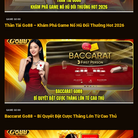
GAME GO88
Thần Tài Go88 – Khám Phá Game Nổ Hũ Đổi Thưởng Hot 2026
GAME GO88
Baccarat Go88 – Bí Quyết Đặt Cược Thắng Lớn Từ Cao Thủ