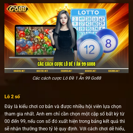
Các cách cược Lô Đề 1 Ăn 99 Go88
Lô 2 số
Đây là kiểu chơi cơ bản và được nhiều hội viên lựa chọn
tham gia nhất. Anh em chỉ cần chọn một cặp số bất kỳ từ
00 đến 99, nếu con số đó xuất hiện trong bảng kết quả thì
sẽ nhận thưởng theo tỷ lệ quy định. Với cách chơi dễ hiểu,