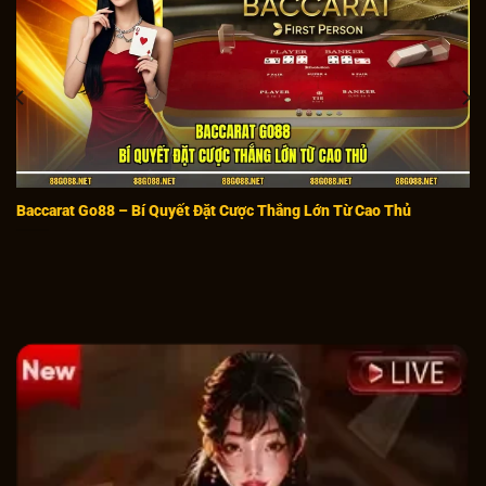
Baccarat Go88 – Bí Quyết Đặt Cược Thắng Lớn Từ Cao Thủ