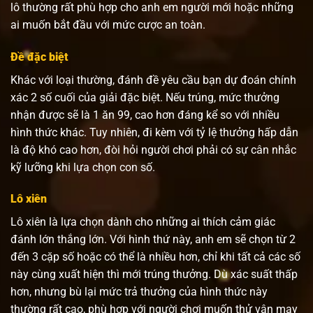
lô thường rất phù hợp cho anh em người mới hoặc những
ai muốn bắt đầu với mức cược an toàn.
Đề đặc biệt
Khác với loại thường, đánh đề yêu cầu bạn dự đoán chính
xác 2 số cuối của giải đặc biệt. Nếu trúng, mức thưởng
nhận được sẽ là 1 ăn 99, cao hơn đáng kể so với nhiều
hình thức khác. Tuy nhiên, đi kèm với tỷ lệ thưởng hấp dẫn
là độ khó cao hơn, đòi hỏi người chơi phải có sự cân nhắc
kỹ lưỡng khi lựa chọn con số.
Lô xiên
Lô xiên là lựa chọn dành cho những ai thích cảm giác
đánh lớn thắng lớn. Với hình thứ này, anh em sẽ chọn từ 2
đến 3 cặp số hoặc có thể là nhiều hơn, chỉ khi tất cả các số
này cùng xuất hiện thì mới trúng thưởng. Dù xác suất thấp
hơn, nhưng bù lại mức trả thưởng của hình thức này
thường rất cao, phù hợp với người chơi muốn thử vận may