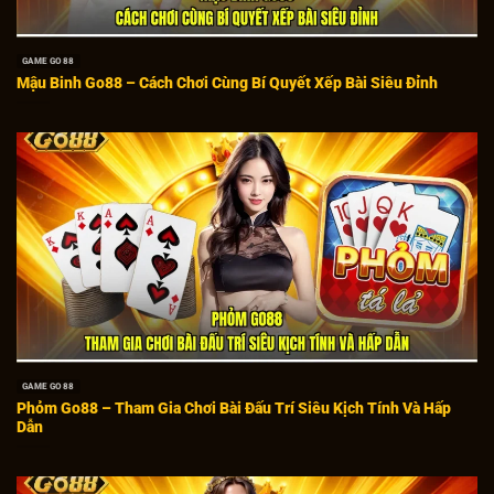
GAME GO88
Mậu Binh Go88 – Cách Chơi Cùng Bí Quyết Xếp Bài Siêu Đỉnh
GAME GO88
Phỏm Go88 – Tham Gia Chơi Bài Đấu Trí Siêu Kịch Tính Và Hấp
Dẫn